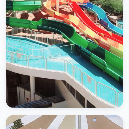
4 מגלשות מים — סלאלום, קאמיקזה ואבובים