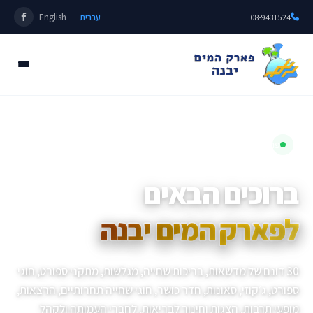
עברית
English
|
08-9431524
פתוחים כל השנה • מאז 1985
ברוכים הבאים
לפארק המים יבנה
30 דונם של מדשאות, בריכות שחייה, מגלשות, מתקני ספורט, חוגי
ספורט, ג׳קוזי, סאונות, חדר כושר, חוגי שחייה תחרותיים, הרצאות,
מופעי תרבות, הצגות וחינוך לבריאות, לחברי העמותה ולקהל