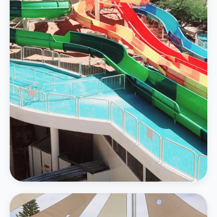
4 מגלשות מים — סלאלום, קאמיקזה ואבובים