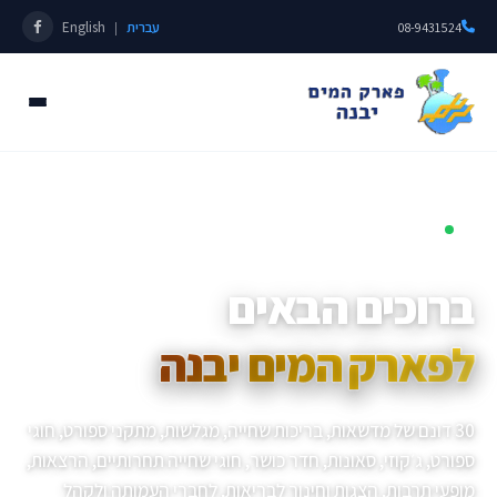
עברית
English
|
08-9431524
פתוחים כל השנה • מאז 1985
ברוכים הבאים
לפארק המים יבנה
30 דונם של מדשאות, בריכות שחייה, מגלשות, מתקני ספורט, חוגי
ספורט, ג׳קוזי, סאונות, חדר כושר, חוגי שחייה תחרותיים, הרצאות,
מופעי תרבות, הצגות וחינוך לבריאות, לחברי העמותה ולקהל