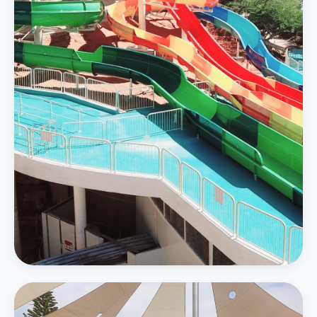
4 מגלשות מים — סלאלום, קאמיקזה ואבובים