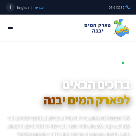
עברית
English
|
08-9431524
פתוחים כל השנה • מאז 1985
ברוכים הבאים
לפארק המים יבנה
30 דונם של מדשאות, בריכות שחייה, מגלשות, מתקני ספורט, חוגי
ספורט, ג׳קוזי, סאונות, חדר כושר, חוגי שחייה תחרותיים, הרצאות,
מופעי תרבות, הצגות וחינוך לבריאות, לחברי העמותה ולקהל