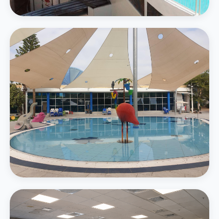
4 מגלשות מים — סלאלום, קאמיקזה ואבובים
בריכת משפחה