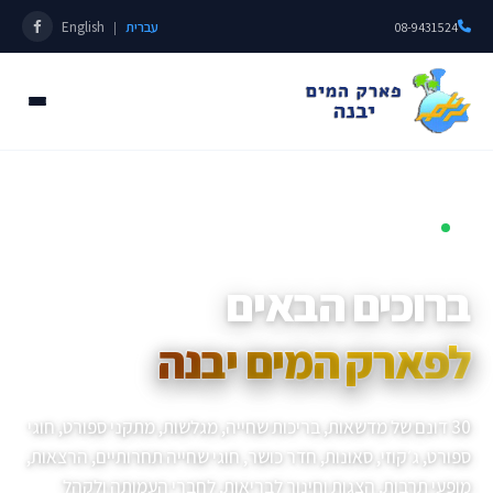
עברית
English
|
08-9431524
פתוחים כל השנה • מאז 1985
ברוכים הבאים
לפארק המים יבנה
30 דונם של מדשאות, בריכות שחייה, מגלשות, מתקני ספורט, חוגי
ספורט, ג׳קוזי, סאונות, חדר כושר, חוגי שחייה תחרותיים, הרצאות,
מופעי תרבות, הצגות וחינוך לבריאות, לחברי העמותה ולקהל