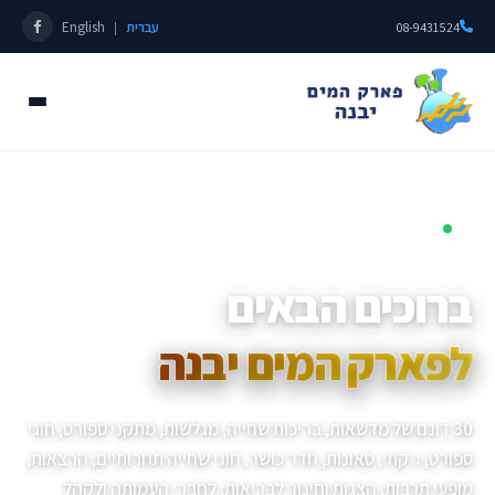
עברית
English
|
08-9431524
פתוחים כל השנה • מאז 1985
ברוכים הבאים
לפארק המים יבנה
30 דונם של מדשאות, בריכות שחייה, מגלשות, מתקני ספורט, חוגי
ספורט, ג׳קוזי, סאונות, חדר כושר, חוגי שחייה תחרותיים, הרצאות,
מופעי תרבות, הצגות וחינוך לבריאות, לחברי העמותה ולקהל