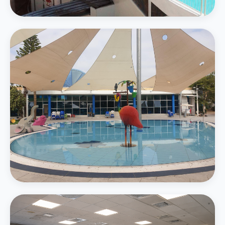
4 מגלשות מים — סלאלום, קאמיקזה ואבובים
בריכת משפחה