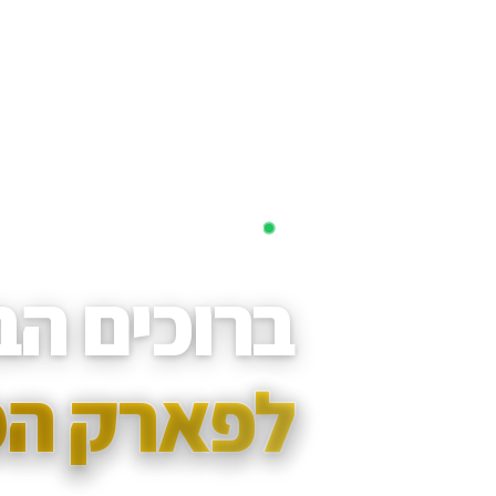
פתוחים כל השנה • מאז 1985
ברוכים הב
לפארק המ