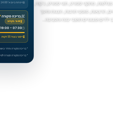
מגלשות, מתקני ספורט, חוגי ספורט, ג׳קוזי,
ייפתח ביום א' 14:00
ים, הרצאות, מופעי תרבות, הצגות וחינוך
בריכה מקורה
*
לדים ומבוגרים תושבי יבנה והסביבה...
סוגר בקרוב
07:30 - 19:00
ייסגר בעוד 55 דקות
תמונות
* בריכה מקורה וחדר כושר 
* בריכה מקורה סגורה לטיפ