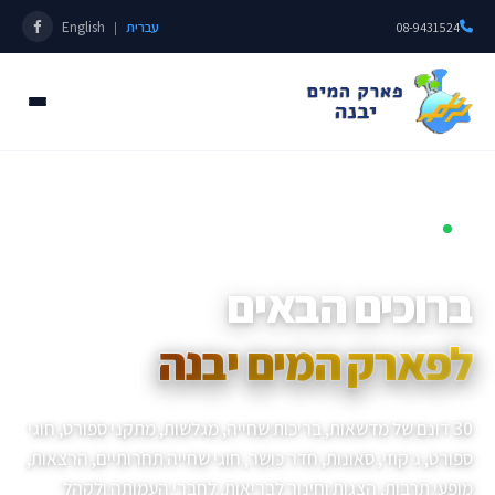
עברית
English
|
08-9431524
פתוחים כל השנה • מאז 1985
ברוכים הבאים
לפארק המים יבנה
30 דונם של מדשאות, בריכות שחייה, מגלשות, מתקני ספורט, חוגי
ספורט, ג׳קוזי, סאונות, חדר כושר, חוגי שחייה תחרותיים, הרצאות,
מופעי תרבות, הצגות וחינוך לבריאות, לחברי העמותה ולקהל