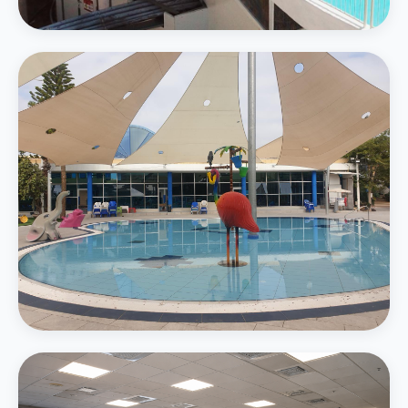
4 מגלשות מים — סלאלום, קאמיקזה ואבובים
בריכת משפחה