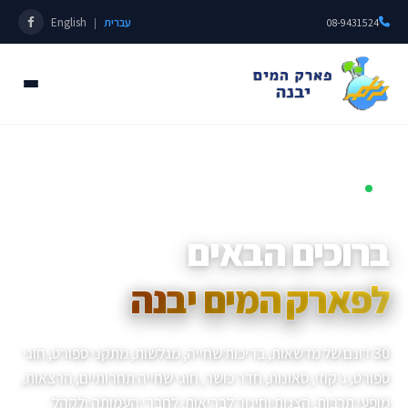
עברית
English
|
08-9431524
פתוחים כל השנה • מאז 1985
ברוכים הבאים
לפארק המים יבנה
30 דונם של מדשאות, בריכות שחייה, מגלשות, מתקני ספורט, חוגי
ספורט, ג׳קוזי, סאונות, חדר כושר, חוגי שחייה תחרותיים, הרצאות,
מופעי תרבות, הצגות וחינוך לבריאות, לחברי העמותה ולקהל