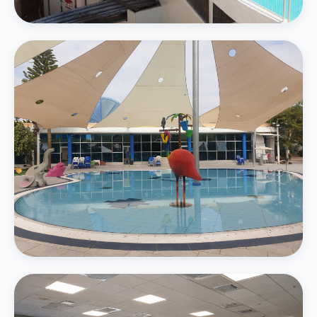
4 מגלשות מים — סלאלום, קאמיקזה ואבובים
בריכת משפחה