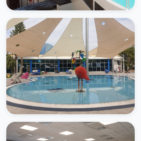
4 מגלשות מים — סלאלום, קאמיקזה ואבובים
בריכת משפחה