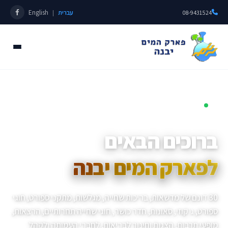
עברית
English
|
08-9431524
פתוחים כל השנה • מאז 1985
ברוכים הבאים
לפארק המים יבנה
30 דונם של מדשאות, בריכות שחייה, מגלשות, מתקני ספורט, חוגי
ספורט, ג׳קוזי, סאונות, חדר כושר, חוגי שחייה תחרותיים, הרצאות,
מופעי תרבות, הצגות וחינוך לבריאות, לחברי העמותה ולקהל