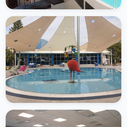
4 מגלשות מים — סלאלום, קאמיקזה ואבובים
בריכת משפחה