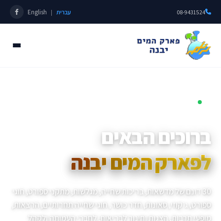
עברית
English
|
08-9431524
פתוחים כל השנה • מאז 1985
ברוכים הבאים
לפארק המים יבנה
30 דונם של מדשאות, בריכות שחייה, מגלשות, מתקני ספורט, חוגי
ספורט, ג׳קוזי, סאונות, חדר כושר, חוגי שחייה תחרותיים, הרצאות,
מופעי תרבות, הצגות וחינוך לבריאות, לחברי העמותה ולקהל