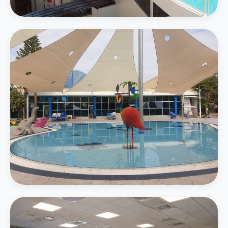
4 מגלשות מים — סלאלום, קאמיקזה ואבובים
בריכת משפחה