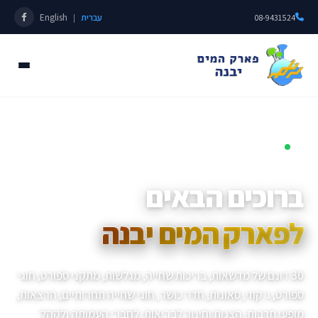
עברית
English
|
08-9431524
פתוחים כל השנה • מאז 1985
ברוכים הבאים
לפארק המים יבנה
30 דונם של מדשאות, בריכות שחייה, מגלשות, מתקני ספורט, חוגי
ספורט, ג׳קוזי, סאונות, חדר כושר, חוגי שחייה תחרותיים, הרצאות,
מופעי תרבות, הצגות וחינוך לבריאות, לחברי העמותה ולקהל