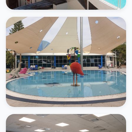
4 מגלשות מים — סלאלום, קאמיקזה ואבובים
בריכת משפחה