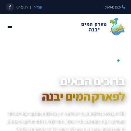
עברית
English
|
08-9431524
פתוחים כל השנה • מאז 1985
ברוכים הבאים
לפארק המים יבנה
30 דונם של מדשאות, בריכות שחייה, מגלשות, מתקני ספורט, חוגי
ספורט, ג׳קוזי, סאונות, חדר כושר, חוגי שחייה תחרותיים, הרצאות,
מופעי תרבות, הצגות וחינוך לבריאות, לחברי העמותה ולקהל