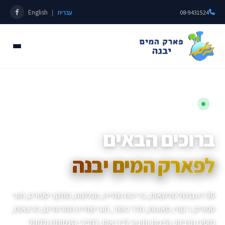
עברית
English
|
08-9431524
פתוחים כל השנה • מאז 1985
ברוכים הבאים
לפארק המים יבנה
30 דונם של מדשאות, בריכות שחייה, מגלשות, מתקני ספורט, חוגי
ספורט, ג׳קוזי, סאונות, חדר כושר, חוגי שחייה תחרותיים, הרצאות,
מופעי תרבות, הצגות וחינוך לבריאות, לחברי העמותה ולקהל