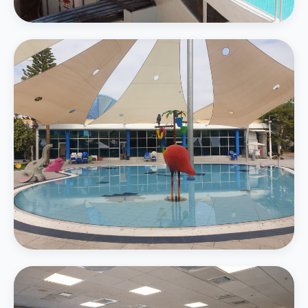
4 מגלשות מים — סלאלום, קאמיקזה ואבובים
בריכת משפחה