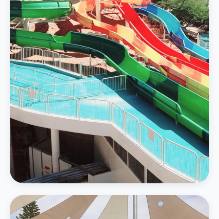
4 מגלשות מים — סלאלום, קאמיקזה ואבובים