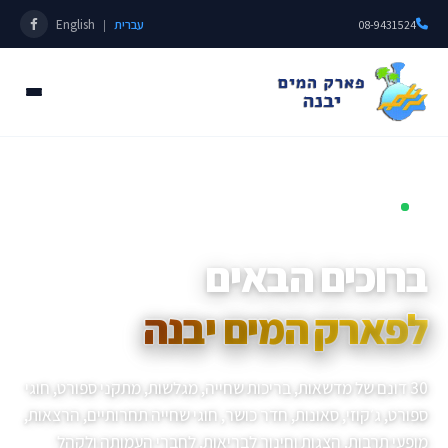
עברית
English
|
08-9431524
פתוחים כל השנה • מאז 1985
ברוכים הבאים
לפארק המים יבנה
30 דונם של מדשאות, בריכות שחייה, מגלשות, מתקני ספורט, חוגי
ספורט, ג׳קוזי, סאונות, חדר כושר, חוגי שחייה תחרותיים, הרצאות,
מופעי תרבות, הצגות וחינוך לבריאות, לחברי העמותה ולקהל